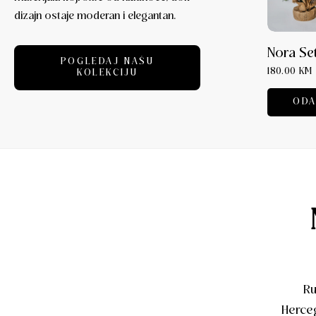
dizajn ostaje moderan i elegantan.
our Charm
Komplet Lucie
Nora Se
POGLEDAJ NAŠU
120.00
KM
180.00
KM
KOLEKCIJU
RI OPCIJE
ODABERI OPCIJE
ODA
Ru
Herceg