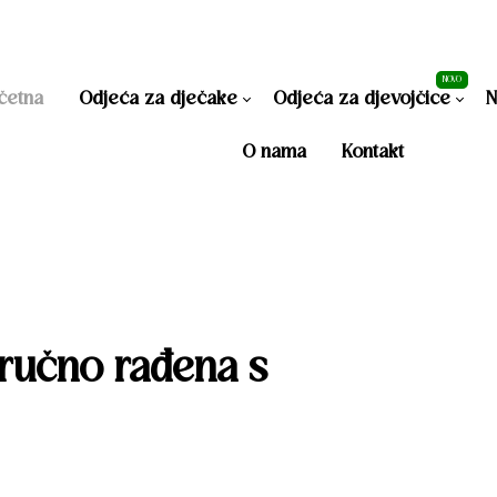
 rađeni proizvodi
Proizvedeno u Bosni i H
NOVO
četna
Odjeća za dječake
Odjeća za djevojčice
N
O nama
Kontakt
Jesenja kolekcija za dječake
Jesenja kolekcija za
djevojčice
Ljetna kolekcija za dječake
Ljetna kolekcija za
djevojčice
 ručno rađena s 