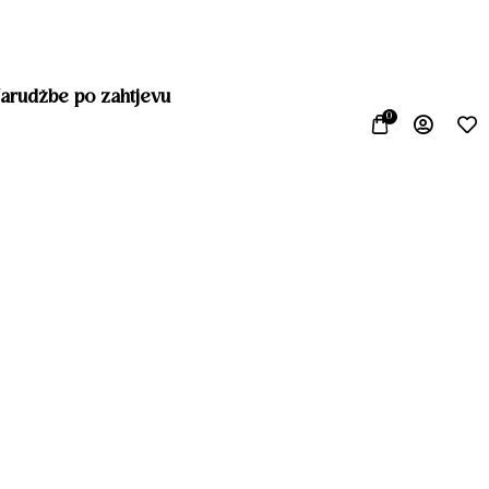
ercegovini
Vrhunska kvaliteta materijala
arudžbe po zahtjevu
0