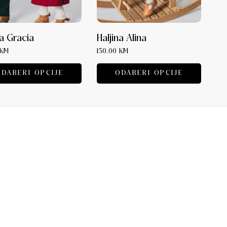
na Gracia
Haljina Alina
Ha
KM
150.00
KM
12
ODABERI OPCIJE
ODABERI OPCIJE