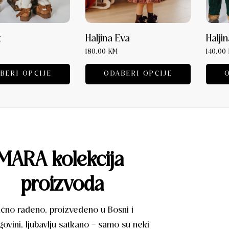
t
Haljina Eva
Halji
180.00
KM
140.00
BERI OPCIJE
ODABERI OPCIJE
MARA kolekcija 
proizvoda
čno rađeno, proizvedeno u Bosni i
ovini, ljubavlju satkano – samo su neki