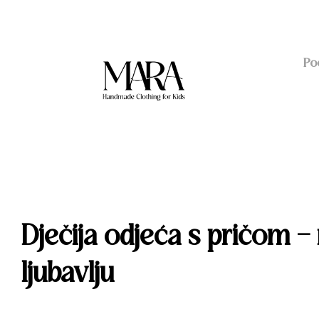
Vrhunska kvaliteta materijala
Ručno
Po
Dječija odjeća s pričom –
ljubavlju