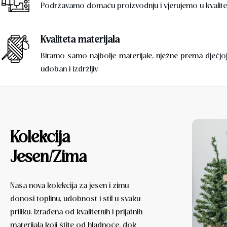
Podržavamo domaću proizvodnju i vjerujemo u kvalitet
Kvaliteta materijala
Biramo samo najbolje materijale, nježne prema dječjo
udoban i izdržljiv
Kolekcija 
Jesen/Zima
Naša nova kolekcija za jesen i zimu
donosi toplinu, udobnost i stil u svaku
priliku. Izrađena od kvalitetnih i prijatnih
materijala koji štite od hladnoće, dok