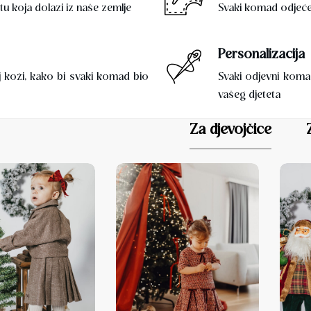
u koja dolazi iz naše zemlje
Svaki komad odjeće 
Personalizacija
j koži, kako bi svaki komad bio
Svaki odjevni koma
vašeg djeteta
Za djevojčice