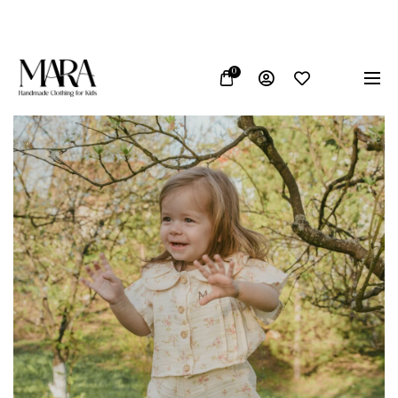
 u Bosni i Hercegovini
Vrhunska kvaliteta materijala
0