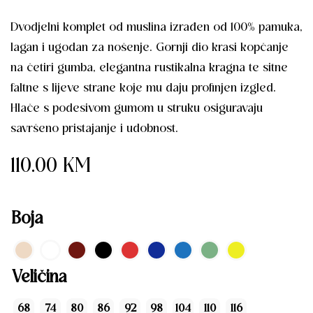
Dvodjelni komplet od muslina izrađen od 100% pamuka,
lagan i ugodan za nošenje. Gornji dio krasi kopčanje
na četiri gumba, elegantna rustikalna kragna te sitne
faltne s lijeve strane koje mu daju profinjen izgled.
Hlače s podesivom gumom u struku osiguravaju
savršeno pristajanje i udobnost.
110.00
KM
Boja
Veličina
68
74
80
86
92
98
104
110
116