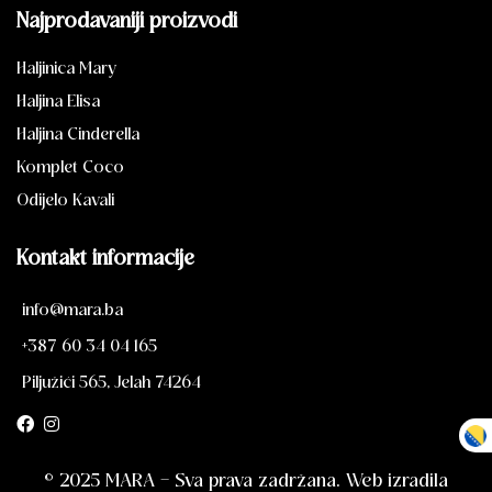
Najprodavaniji proizvodi
Haljinica Mary
Haljina Elisa
Haljina Cinderella
Komplet Coco
Odijelo Kavali
Kontakt informacije
info@mara.ba
+387 60 34 04 165
Piljužići 565, Jelah 74264
© 2025 MARA – Sva prava zadržana. Web izradila