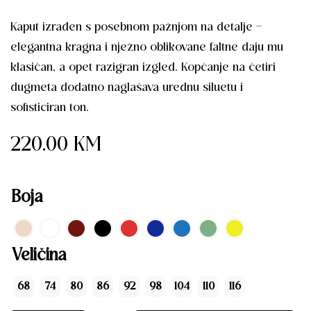
Kaput izrađen s posebnom pažnjom na detalje –
elegantna kragna i nježno oblikovane faltne daju mu
klasičan, a opet razigran izgled. Kopčanje na četiri
dugmeta dodatno naglašava urednu siluetu i
sofisticiran ton.
220.00
KM
Boja
Veličina
68
74
80
86
92
98
104
110
116