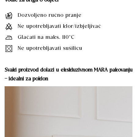
Vodič za brigu o odjeći
Dozvoljeno ručno pranje
Ne upotrebljavati klor/izbjeljivač
Glačati na maks. 110°C
Ne upotrebljavati sušilicu
Svaki proizvod dolazi u ekskluzivnom MARA pakovanju
– idealni za poklon