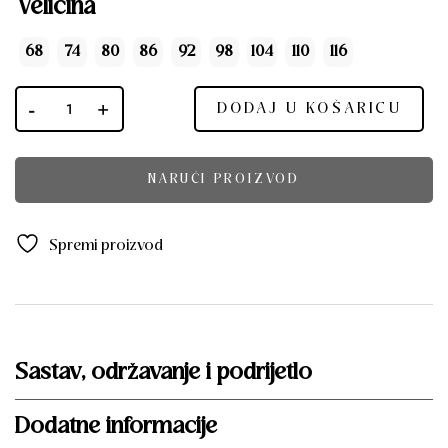
Veličina
68
74
80
86
92
98
104
110
116
DODAJ U KOŠARICU
NARUČI PROIZVOD
Spremi proizvod
Sastav, održavanje i podrijetlo
Dodatne informacije