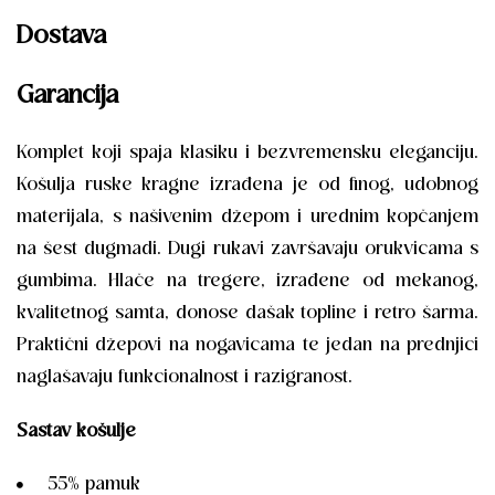
Dostava
Garancija
Komplet koji spaja klasiku i bezvremensku eleganciju.
Košulja ruske kragne izrađena je od finog, udobnog
materijala, s našivenim džepom i urednim kopčanjem
na šest dugmadi. Dugi rukavi završavaju orukvicama s
gumbima. Hlače na tregere, izrađene od mekanog,
kvalitetnog samta, donose dašak topline i retro šarma.
Praktični džepovi na nogavicama te jedan na prednjici
naglašavaju funkcionalnost i razigranost.
Sastav košulje
55% pamuk