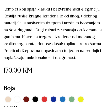
Komplet koji spaja klasiku i bezvremensku eleganciju.
Košulja ruske kragne izrađena je od finog, udobnog
materijala, s našivenim džepom i urednim kopčanjem
na šest dugmadi. Dugi rukavi završavaju orukvicama s
gumbima. Hlače na tregere, izrađene od mekanog,
kvalitetnog samta, donose dašak topline i retro šarma.
Praktični džepovi na nogavicama te jedan na prednjici
naglašavaju funkcionalnost i razigranost.
170.00
KM
Boja