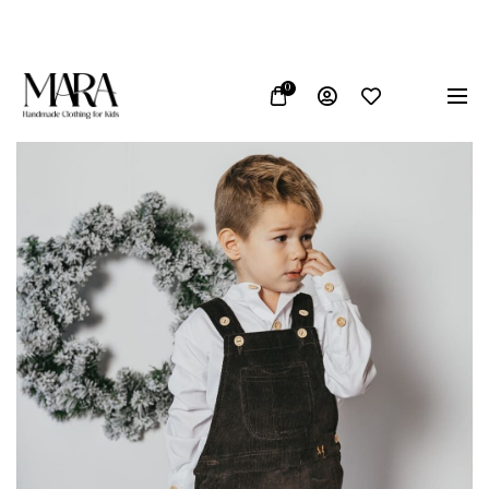
o u Bosni i Hercegovini
Vrhunska kvaliteta materijala
0