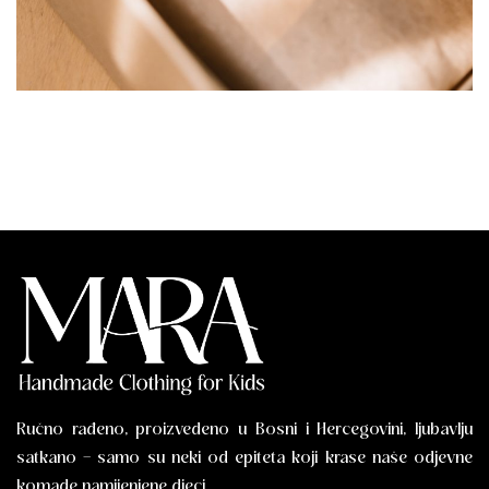
Ručno rađeno, proizvedeno u Bosni i Hercegovini, ljubavlju
satkano – samo su neki od epiteta koji krase naše odjevne
komade namijenjene djeci.