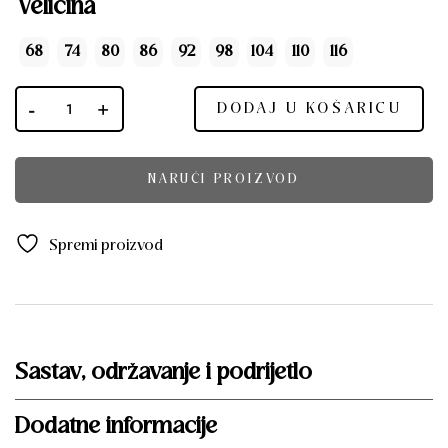
Veličina
68
74
80
86
92
98
104
110
116
DODAJ U KOŠARICU
NARUČI PROIZVOD
Spremi proizvod
Sastav, održavanje i podrijetlo
Dodatne informacije