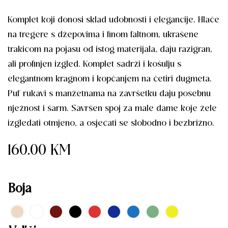
Komplet koji donosi sklad udobnosti i elegancije. Hlače
na tregere s džepovima i finom faltnom, ukrašene
trakicom na pojasu od istog materijala, daju razigran,
ali profinjen izgled. Komplet sadrži i košulju s
elegantnom kragnom i kopčanjem na četiri dugmeta.
Puf rukavi s manžetnama na završetku daju posebnu
nježnost i šarm. Savršen spoj za male dame koje žele
izgledati otmjeno, a osjećati se slobodno i bezbrižno.
160.00
KM
Boja