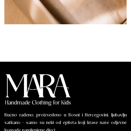
Ručno rađeno, proizvedeno u Bosni i Hercegovini, ljubavlju
satkano – samo su neki od epiteta koji krase naše odjevne
komade namijenjene djeci.