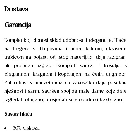
Dostava
Garancija
Komplet koji donosi sklad udobnosti i elegancije. Hlače
na tregere s džepovima i finom faltnom, ukrašene
trakicom na pojasu od istog materijala, daju razigran,
ali profinjen izgled. Komplet sadrži i košulju s
elegantnom kragnom i kopčanjem na četiri dugmeta.
Puf rukavi s manžetnama na završetku daju posebnu
nježnost i šarm. Savršen spoj za male dame koje žele
izgledati otmjeno, a osjećati se slobodno i bezbrižno.
Sastav hlača
30% viskoza