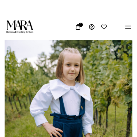
o u Bosni i Hercegovini
Vrhunska kvaliteta materijala
0