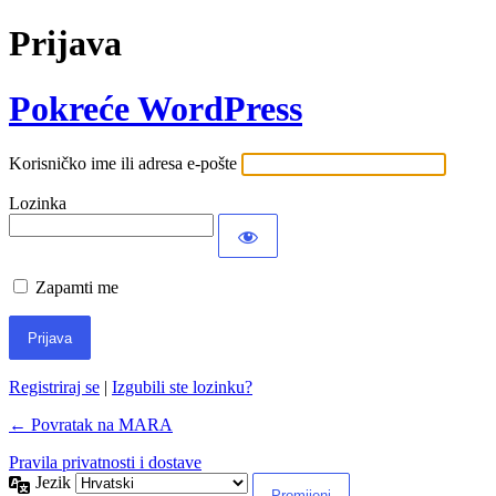
Prijava
Pokreće WordPress
Korisničko ime ili adresa e-pošte
Lozinka
Zapamti me
Registriraj se
|
Izgubili ste lozinku?
← Povratak na MARA
Pravila privatnosti i dostave
Jezik