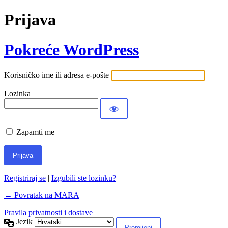
Prijava
Pokreće WordPress
Korisničko ime ili adresa e-pošte
Lozinka
Zapamti me
Registriraj se
|
Izgubili ste lozinku?
← Povratak na MARA
Pravila privatnosti i dostave
Jezik