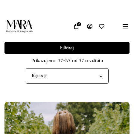
 u Bosni i Hercegovini
Vrhunska kvaliteta materijala
0
Filtriraj
Prikazujemo 37–37 od 37 rezultata
Najnoviji