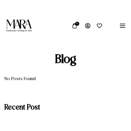
Proizvedeno u Bosni i Hercegovini
Vrhunska kvaliteta
0
Blog
No Posts Found
Recent Post